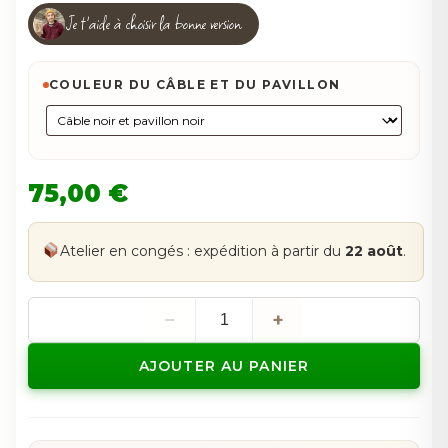
Je t'aide à choisir la bonne version
COULEUR DU CÂBLE ET DU PAVILLON
75,00 €
Atelier en congés : expédition à partir du
22 août
.
−
+
quantité
de
Suze
AJOUTER AU PANIER
La
méduse