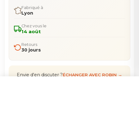
Fabriqué à
Lyon
Chez vous le
14 août
Retours
30 jours
Envie d'en discuter ?
ÉCHANGER AVEC ROBIN →
CHOISIR LES OPTIONS
Détails
01
Suze, notre méduse adorée, est un bijou de
légèreté et de mystère. Compacte mais