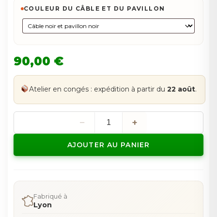
COULEUR DU CÂBLE ET DU PAVILLON
90,00 €
Atelier en congés : expédition à partir du
22 août
.
−
+
quantité
de
Timothée
AJOUTER AU PANIER
L'araignée
Fabriqué à
Lyon