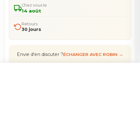
Chez vous le
14 août
Retours
30 jours
Envie d'en discuter ?
ÉCHANGER AVEC ROBIN →
CHOISIR LES OPTIONS
Détails
01
Timothée, ce n'est pas vraiment une araignée
— c'est surtout pour rire ! En vrai, c'est un
luminaire d'une élégance fascinante, dont les
branches géométriques en bois rayonnent