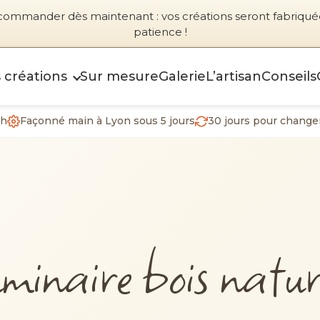
commander dès maintenant : vos créations seront fabriquée
patience !
 créations
Sur mesure
Galerie
L’artisan
Conseils
2h
Façonné main à Lyon sous 5 jours
30 jours pour changer
uminaire bois natur