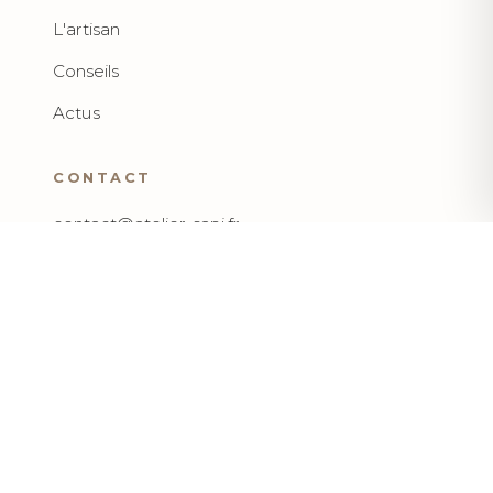
L'artisan
Conseils
Actus
CONTACT
contact@atelier-sapi.fr
06 80 43 55 85
Lyon, France
Atelier ouvert sur rendez-vous
SUIVEZ-NOUS
Instagram